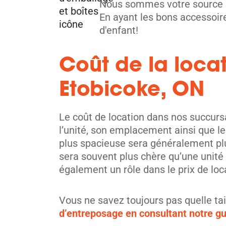
Nous sommes votre source in
En ayant les bons accessoir
d'enfant!
Mississauga
Coût de la loca
3805 Nashua Dr,
Voir les 
Mississauga, ON L4V 1R3
Etobicoke, ON
Tel:
(905) 677-8210
Directions
Le coût de location dans nos succurs
5' x 5' from $84/month
l’unité, son emplacement ainsi que les
plus spacieuse sera généralement plus
sera souvent plus chère qu’une unité
également un rôle dans le prix de loc
Vous ne savez toujours pas quelle tai
Mississauga
d’entreposage en consultant notre gui
2535 Derry Rd E,
Voir les 