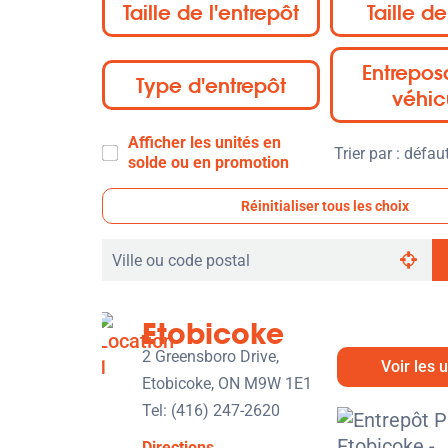
Taille de l'entrepôt
Taille de
Entrepo
Type d'entrepôt
véhic
Afficher les unités en
Trier
solde ou en promotion
par
:
Réinitialiser tous les choix
Rechercher
par
ville
Etobicoke
ou
code
2 Greensboro Drive,
Voir les 
postal
Etobicoke, ON M9W 1E1
Tel:
(416) 247-2620
Directions