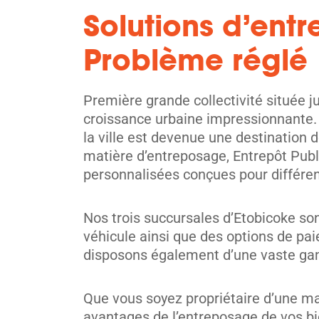
Toronto, ON M6P 1V7
Solutions d’entr
Tel:
(416) 766-0889
Directions
Problème réglé
5' x 5' from $119/month
Première grande collectivité située j
croissance urbaine impressionnante. 
la ville est devenue une destination d
matière d’entreposage, Entrepôt Pub
personnalisées conçues pour différen
Mississauga
921 Queensway E,
Voir les 
Nos trois succursales d’Etobicoke son
Mississauga, ON L4Y 4C1
véhicule ainsi que des options de pa
Tel:
(905) 276-7699
disposons également d’une vaste gam
Directions
5' x 5' from $109/month
Que vous soyez propriétaire d’une ma
avantages de l’entreposage de vos bi