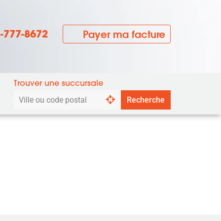
7-777-8672
Payer ma facture
Trouver une succursale
Rechercher
Recherche
par
ville
ou
code
postal