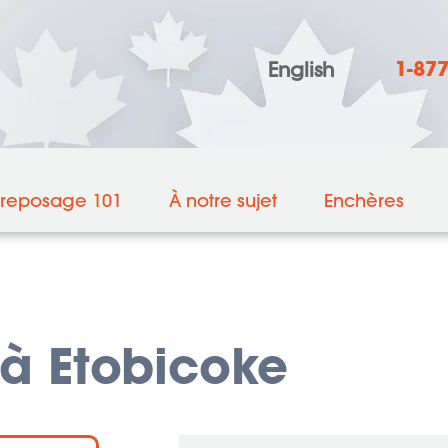
1-87
English
treposage 101
À notre sujet
Enchères
 à Etobicoke