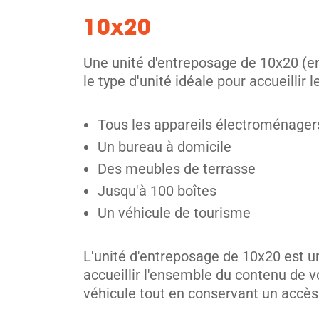
10x20
Une unité d'entreposage de 10x20 (env
Etobicoke
le type d'unité idéale pour accueilli
2 Mendota Rd,
Voir les 
Etobicoke, ON M8Y 1E8
Tous les appareils électroménagers
Tel:
(416) 251-4411
Un bureau à domicile
Directions
Des meubles de terrasse
5' x 5' from $169/month
Jusqu'à 100 boîtes
Un véhicule de tourisme
L'unité d'entreposage de 10x20 est u
accueillir l'ensemble du contenu de v
Toronto
véhicule tout en conservant un accès
36 Vine Avenue,
Voir les 