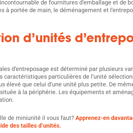
contournable de fournitures d'emballage et de boît
es à portée de main, le déménagement et l'entrep
tion d’unités d’entrep
unités
ales d’entreposage est déterminé par plusieurs var
 caractéristiques particulières de l’unité sélectio
 élevé que celui d’une unité plus petite. De même,
 située à la périphérie. Les équipements et aména
ation.
lle de miniunité il vous faut?
Apprenez-en davantage
de des tailles d’unités.
unités