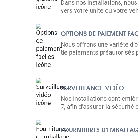
Toronto, ON M6H 1Z2
Dans nos installations, nous
vers votre unité ou votre véh
Tel:
(416) 588-5939
Directions
OPTIONS DE PAIEMENT FAC
5' x 5' from $239/month
Nous offrons une variété d’
de paiements préautorisés p
Mississauga
5010 Timberlea Blvd,
Voir les 
SURVEILLANCE VIDÉO
Mississauga, ON L4W 2S5
Nos installations sont enti
Tel:
(905) 625-9712
7, afin d’assurer la sécurité
Directions
5' x 5' from $112/month
FOURNITURES D'EMBALLAGE