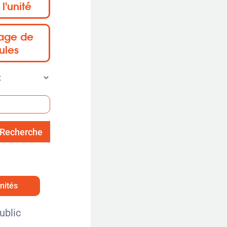
 l'unité
sage de
ules
Recherche
unités