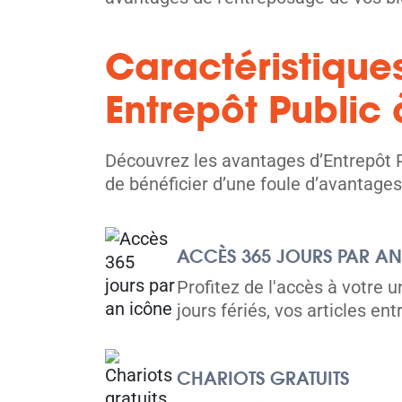
Caractéristique
Entrepôt Public
Toronto
24 Jefferson Ave,
Voir les 
Toronto, ON M6K 1Y4
Découvrez les avantages d’Entrepôt P
Tel:
(416) 533 7572
de bénéficier d’une foule d’avantages
Directions
5' x 5' from $199/month
ACCÈS 365 JOURS PAR AN
Profitez de l'accès à votre 
jours fériés, vos articles e
Toronto
CHARIOTS GRATUITS
914 Dupont St,
Voir les 