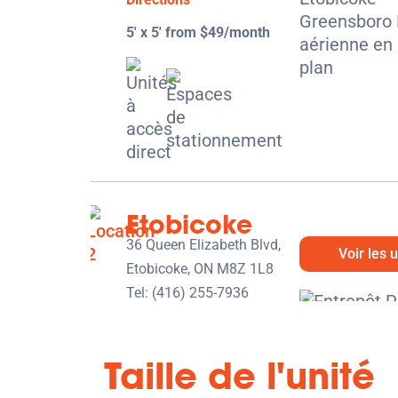
5' x 5' from $49/month
Etobicoke
36 Queen Elizabeth Blvd,
Voir les 
Etobicoke, ON M8Z 1L8
Tel:
(416) 255-7936
Directions
5' x 5' from $179/month
Taille de l'unité