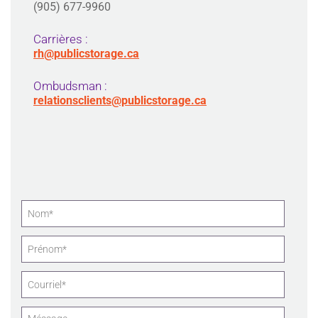
(905) 677-9960
Carrières :
rh@publicstorage.ca
Ombudsman :
relationsclients@publicstorage.ca
Nom
(requise)
Prénom
(requise)
Courriel
(requise)
Méssage