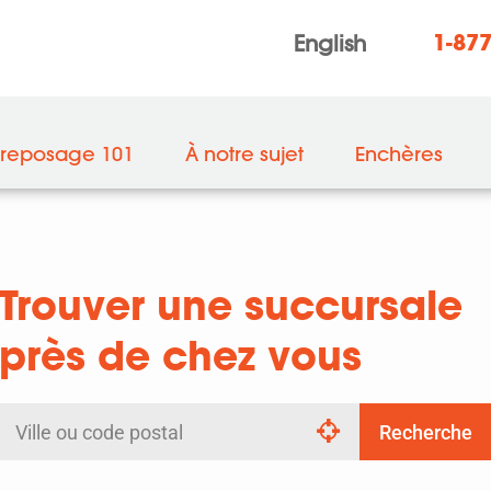
1-87
English
treposage 101
À notre sujet
Enchères
Trouver une succursale
près de chez vous
Rechercher
Recherche
par
ville