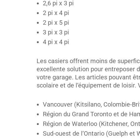
2,6 pi x 3 pi
2 pi x 4 pi
2 pi x 5 pi
3 pi x 3 pi
4 pi x 4 pi
Les casiers offrent moins de superfic
excellente solution pour entreposer d
votre garage. Les articles pouvant êt
scolaire et de l’équipement de loisir
Vancouver (Kitsilano, Colombie-Br
Région du Grand Toronto et de Ham
Région de Waterloo (Kitchener, Ont
Sud-ouest de l’Ontario (Guelph et 