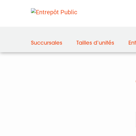
Succursales
Tailles d’unités
En