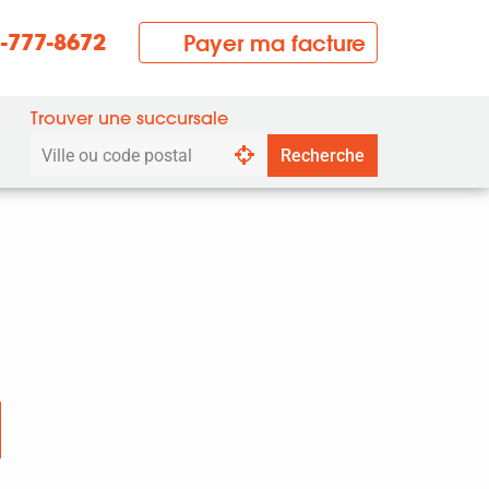
7-777-8672
Payer ma facture
Trouver une succursale
Rechercher
Recherche
par
ville
ou
code
postal