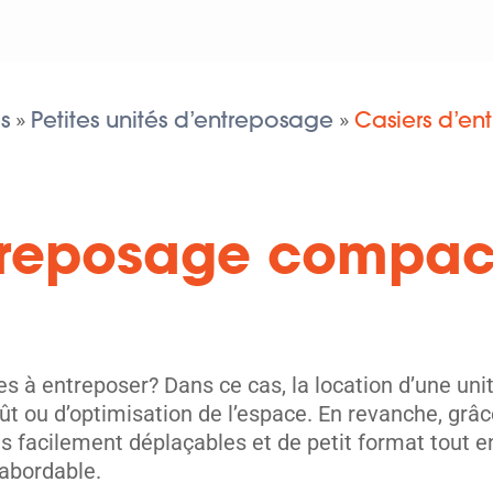
ou
code
postal
s
Petites unités d’entreposage
Casiers d’e
»
»
treposage compact
s à entreposer? Dans ce cas, la location d’une uni
ût ou d’optimisation de l’espace. En revanche, grâ
s facilement déplaçables et de petit format tout e
 abordable.