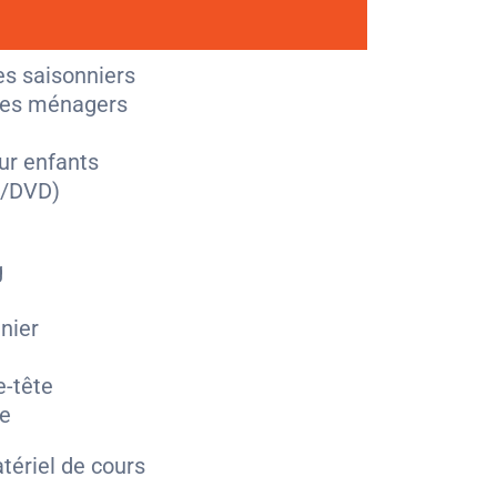
s saisonniers
cles ménagers
ur enfants
D/DVD)
g
nier
e-tête
ie
tériel de cours