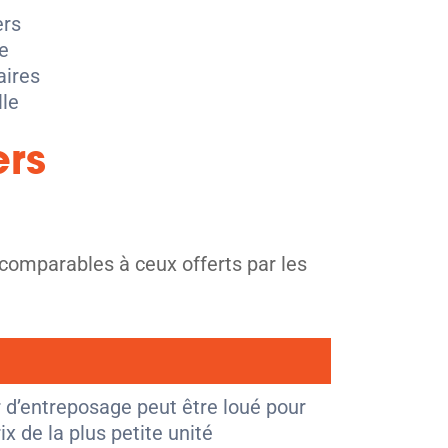
ers
e
ires
lle
ers
comparables à ceux offerts par les
er d’entreposage peut être loué pour
x de la plus petite unité