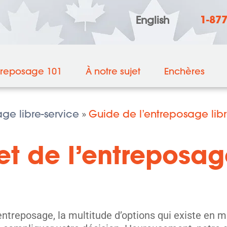
1-87
English
treposage 101
À notre sujet
Enchères
ge libre-service
Guide de l’entreposage libr
»
 de l’entreposage
’entreposage, la multitude d’options qui existe en m