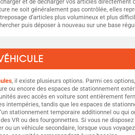
charger et de décharger vos articles directement d
ture ne soit généralement pas contrôlée, elles rep
treposage d’articles plus volumineux et plus diffici
chercher puis déposer à nouveau sur une base régul
VÉHICULE
cules
, il existe plusieurs options. Parmi ces options
ure ou encore des espaces de stationnement extéri
 unités avec accès en voiture sont entièrement fer
les intempéries, tandis que les espaces de station
un stationnement temporaire additionnel ou qui o
ue des VR ou des fourgonnettes. Si vous ne dispose
er ou un véhicule secondaire, lorsque vous voyage