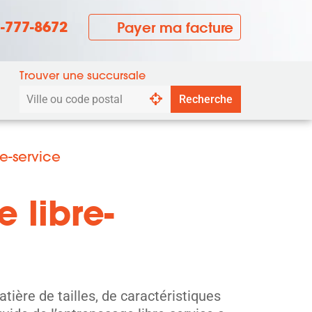
7-777-8672
Payer ma facture
Trouver une succursale
Rechercher
Recherche
par
ville
ou
e-service
code
postal
 libre-
atière de tailles, de caractéristiques