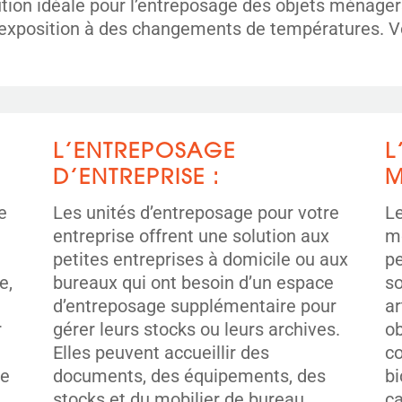
lution idéale pour l’entreposage des objets ménag
exposition à des changements de températures. Voi
L’ENTREPOSAGE
L
D’ENTREPRISE :
M
e
Les unités d’entreposage pour votre
Le
entreprise offrent une solution aux
mo
petites entreprises à domicile ou aux
pe
e,
bureaux qui ont besoin d’un espace
so
d’entreposage supplémentaire pour
ar
r
gérer leurs stocks ou leurs archives.
ob
Elles peuvent accueillir des
co
de
documents, des équipements, des
bi
stocks et du mobilier de bureau,
c