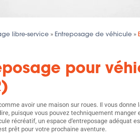
ou
code
postal
ge libre-service
Entreposage de véhicule
»
»
eposage pour véhi
R)
 comme avoir une maison sur roues. Il vous donne la
 dire, puisque vous pouvez techniquement manger e
icule récréatif, un espace d’entreposage adéquat es
est prêt pour votre prochaine aventure.