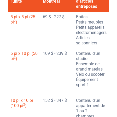
l’unité
Montréal
d’articles
entreposés
5 pi x 5 pi (25
69 $ - 227 $
Boîtes
2
pi
)
Petits meubles
Petits appareils
électroménagers
Articles
saisonniers
5 pi x 10 pi (50
109 $ - 239 $
Contenu d’un
2
pi
)
studio
Ensemble de
grand matelas
Vélo ou scooter
Équipement
sportif
10 pi x 10 pi
152 $ - 347 $
Contenu d’un
2
(100 pi
)
appartement de
1 ou 2
chambres