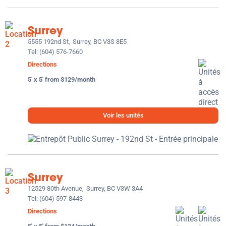
Surrey
5555 192nd St,
Surrey, BC V3S 8E5
Tel:
(604) 576-7660
Directions
5' x 5' from $129/month
Voir les unités
Surrey
12529 80th Avenue,
Surrey, BC V3W 3A4
Tel:
(604) 597-8443
Directions