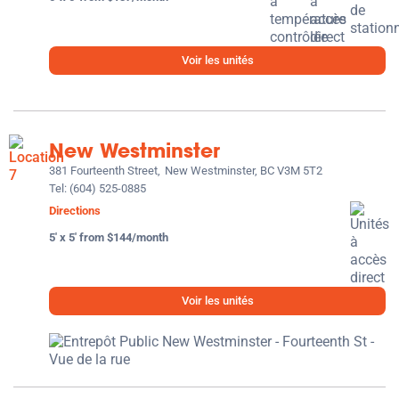
Voir les unités
New Westminster
381 Fourteenth Street,
New Westminster, BC V3M 5T2
Tel:
(604) 525-0885
Directions
5' x 5' from $144/month
Voir les unités