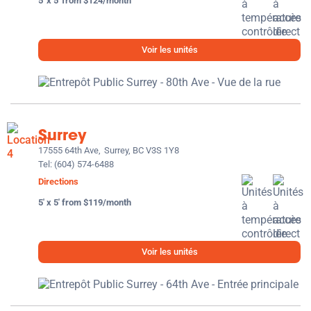
5' x 5' from $124/month
Voir les unités
Surrey
17555 64th Ave,
Surrey, BC V3S 1Y8
Tel:
(604) 574-6488
Directions
5' x 5' from $119/month
Voir les unités