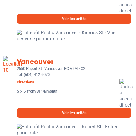
Voir les unités
Vancouver
2650 Rupert St,
Vancouver, BC V5M 4X2
Tel:
(604) 412-6070
Directions
5' x 5' from $114/month
Voir les unités