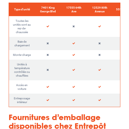
7401 King
17555 64th
12529 80th
Type d'unité
5555 192
George Blvd
Ave
Avenue
Toutes les
unités sont au
rez-de-
chaussée
Baie de
chargement
Monte-charge
Unités à
température
contrôlée ou
chauffées
Accès en
voiture
Entreposage
intérieur
Fournitures d’emballage
disponibles chez Entrepôt