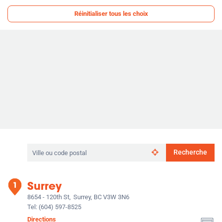
par
:
Réinitialiser tous les choix
Rechercher
Recherche
par
ville
ou
Surrey
code
postal
8654 - 120th St,
Surrey, BC V3W 3N6
Tel:
(604) 597-8525
Directions