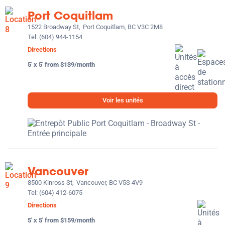
Port Coquitlam
1522 Broadway St,
Port Coquitlam, BC V3C 2M8
Tel:
(604) 944-1154
Directions
5' x 5' from $139/month
Voir les unités
Vancouver
8500 Kinross St,
Vancouver, BC V5S 4V9
Tel:
(604) 412-6075
Directions
5' x 5' from $159/month