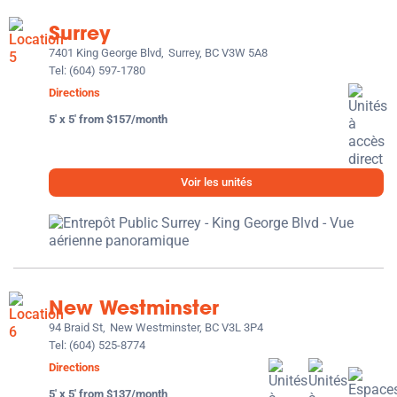
Surrey
7401 King George Blvd,
Surrey, BC V3W 5A8
Tel:
(604) 597-1780
Directions
5' x 5' from $157/month
Voir les unités
New Westminster
94 Braid St,
New Westminster, BC V3L 3P4
Tel:
(604) 525-8774
Directions
5' x 5' from $137/month