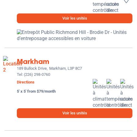
Voir les unités
Markham
189 Bullock Drive,
Markham, L3P 8C7
Tel:
(226) 298-0760
Directions
5' x 5' from $79/month
Voir les unités