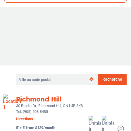
Rechercher
Recherche
par
ville
ou
Richmond Hill
code
postal
30 Brodie Dr,
Richmond Hill, ON L4B 3K8
Tel:
(905) 508-8485
Directions
5' x 5' from $129/month