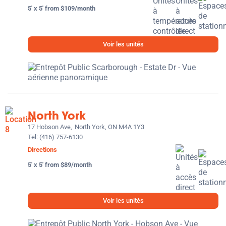
5' x 5' from $109/month
Voir les unités
North York
17 Hobson Ave,
North York, ON M4A 1Y3
Tel:
(416) 757-6130
Directions
5' x 5' from $89/month
Voir les unités