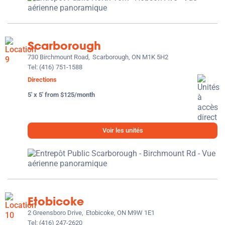
Scarborough
730 Birchmount Road,
Scarborough, ON M1K 5H2
Tel:
(416) 751-1588
Directions
5' x 5' from $125/month
Voir les unités
Etobicoke
2 Greensboro Drive,
Etobicoke, ON M9W 1E1
Tel:
(416) 247-2620