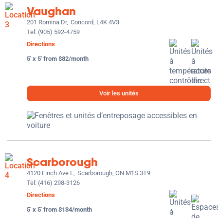
Vaughan
201 Romina Dr,
Concord, L4K 4V3
Tel:
(905) 592-4759
Directions
5' x 5' from $82/month
Voir les unités
Scarborough
4120 Finch Ave E,
Scarborough, ON M1S 3T9
Tel:
(416) 298-3126
Directions
5' x 5' from $134/month