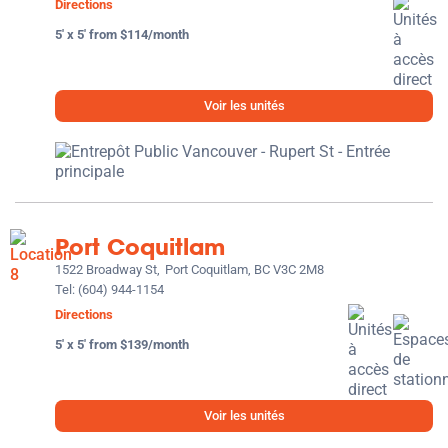
Directions
5' x 5' from $114/month
Voir les unités
Port Coquitlam
1522 Broadway St,
Port Coquitlam, BC V3C 2M8
Tel:
(604) 944-1154
Directions
5' x 5' from $139/month
Voir les unités