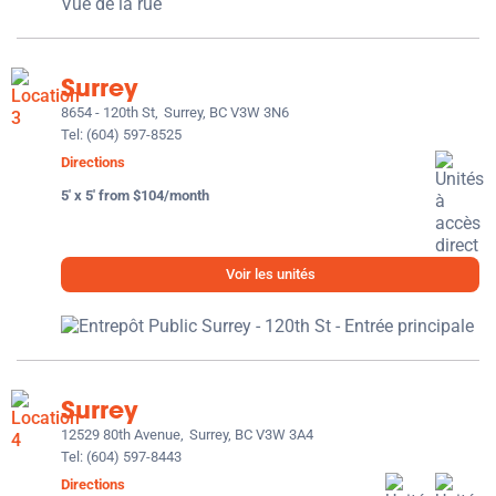
Surrey
8654 - 120th St,
Surrey, BC V3W 3N6
Tel:
(604) 597-8525
Directions
5' x 5' from $104/month
Voir les unités
Surrey
12529 80th Avenue,
Surrey, BC V3W 3A4
Tel:
(604) 597-8443
Directions