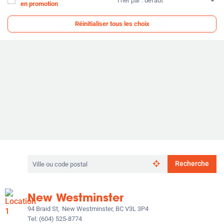
Trier
en promotion
par
:
Réinitialiser tous les choix
Rechercher
Recherche
par
ville
ou
New Westminster
code
postal
94 Braid St,
New Westminster, BC V3L 3P4
Tel:
(604) 525-8774