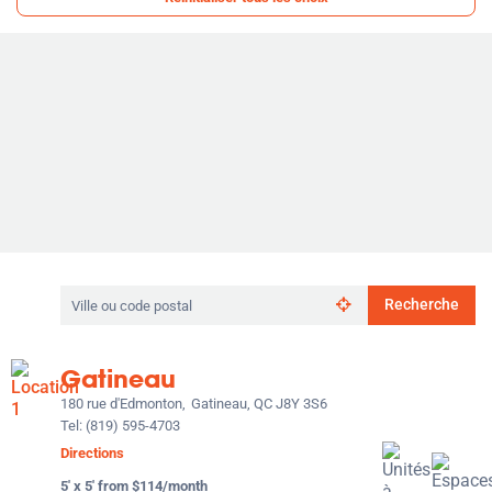
Rechercher
Recherche
par
ville
ou
Gatineau
code
postal
180 rue d'Edmonton,
Gatineau, QC J8Y 3S6
Tel:
(819) 595-4703
Directions
5' x 5' from $114/month