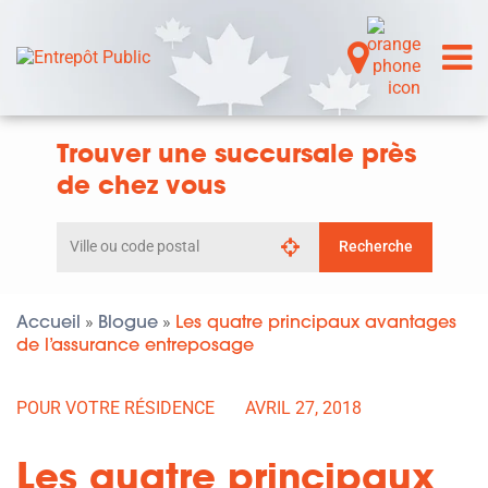
Trouver une succursale près
de chez vous
Rechercher
Recherche
par
ville
ou
code
Accueil
Blogue
Les quatre principaux avantages
»
»
postal
de l’assurance entreposage
POUR VOTRE RÉSIDENCE
AVRIL 27, 2018
Les quatre principaux