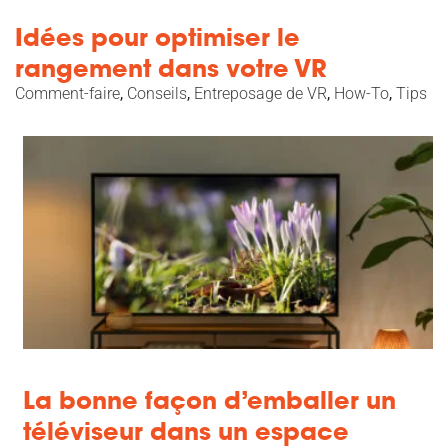
Idées pour optimiser le
rangement dans votre VR
Comment-faire
,
Conseils
,
Entreposage de VR
,
How-To
,
Tips
La bonne façon d’emballer un
téléviseur dans un espace