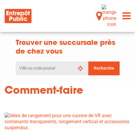
Trouver une succursale près
de chez vous
Rechercher
Recherche
par
ville
ou
Comment-faire
code
postal