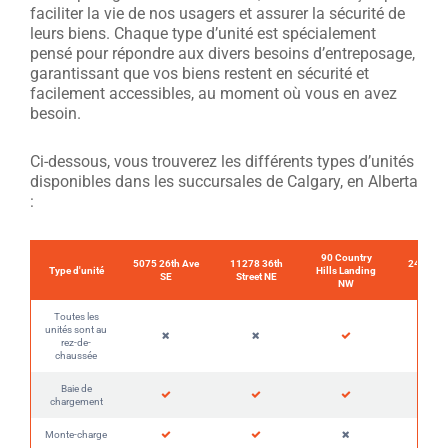
faciliter la vie de nos usagers et assurer la sécurité de
leurs biens. Chaque type d’unité est spécialement
pensé pour répondre aux divers besoins d’entreposage,
garantissant que vos biens restent en sécurité et
facilement accessibles, au moment où vous en avez
besoin.
Ci-dessous, vous trouverez les différents types d’unités
disponibles dans les succursales de Calgary, en Alberta
:
90 Country
5075 26th Ave
11278 36th
2450 Ce
Type d'unité
Hills Landing
SE
Street NE
Ave N
NW
Toutes les
unités sont au
rez-de-
chaussée
Baie de
chargement
Monte-charge