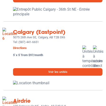
Calgary (Eastpoint)
5075 26th Ave SE,
Calgary, AB T2B 3X6
Tel:
(587) 441-6651
Directions
5' x 5' from $97/month
Voir les unités
Airdrie