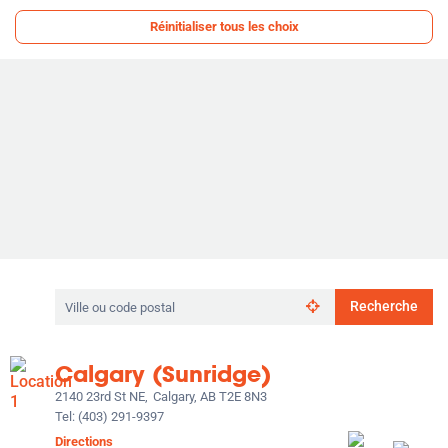
:
Réinitialiser tous les choix
Rechercher
Recherche
par
ville
ou
Calgary (Sunridge)
code
postal
2140 23rd St NE,
Calgary, AB T2E 8N3
Tel:
(403) 291-9397
Directions