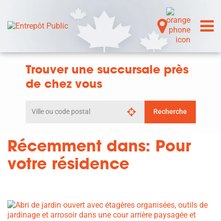
Trouver une succursale près
de chez vous
Rechercher
Recherche
par
ville
ou
Récemment dans: Pour
code
postal
votre résidence