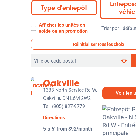
Entrepo
Type d'entrepôt
véhic
Afficher les unités en
Trier
solde ou en promotion
par
:
Réinitialiser tous les choix
Rechercher
par
ville
Oakville
ou
code
1333 North Service Rd W,
Voir les 
postal
Oakville, ON L6M 2W2
Tel:
(905) 827-9779
Directions
5' x 5' from $92/month