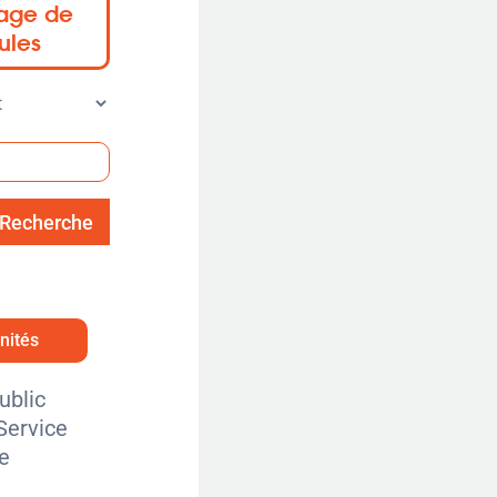
sage de
ules
Recherche
unités