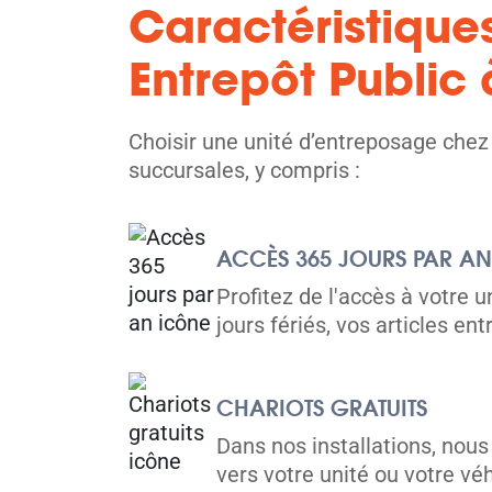
Caractéristique
Mississauga
5010 Timberlea Blvd,
Entrepôt Public 
Voir les 
Mississauga, ON L4W 2S5
Tel:
(905) 625-9712
Choisir une unité d’entreposage chez 
Directions
succursales, y compris :
5' x 5' from $112/month
ACCÈS 365 JOURS PAR AN
Profitez de l'accès à votre 
jours fériés, vos articles e
Waterdown
591 Safari Rd,
Voir les 
CHARIOTS GRATUITS
Millgrove, ON L0R 1V0
Dans nos installations, nous
Tel:
(905) 689-1665
vers votre unité ou votre véh