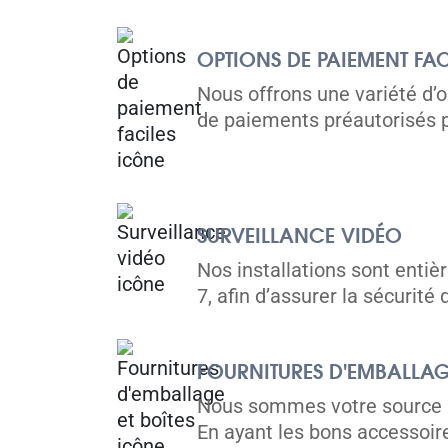
Directions
5' x 5' from $129/month
OPTIONS DE PAIEMENT FAC
Nous offrons une variété d’
de paiements préautorisés p
Hamilton
30 Burford Rd,
Voir les 
Hamilton, ON L8E 3C7
SURVEILLANCE VIDÉO
Tel:
(905) 560-5577
Nos installations sont enti
Directions
7, afin d’assurer la sécurité
5' x 5' from $65/month
FOURNITURES D'EMBALLAGE
Nous sommes votre source in
En ayant les bons accessoir