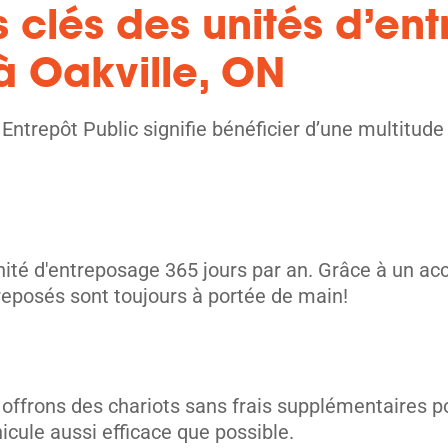
s clés des unités d’e
à Oakville, ON
unités
Entrepôt Public signifie bénéficier d’une multitud
unité d'entreposage 365 jours par an. Grâce à un ac
ntreposés sont toujours à portée de main!
unités
 offrons des chariots sans frais supplémentaires po
icule aussi efficace que possible.