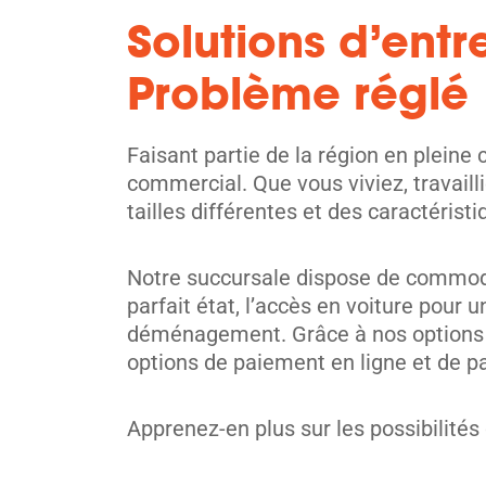
5' x 5' from $99/month
Solutions d’entr
Problème réglé
Faisant partie de la région en pleine 
Mississauga
commercial. Que vous viviez, travaill
tailles différentes et des caractéris
921 Queensway E,
Voir les 
Mississauga, ON L4Y 4C1
Tel:
(905) 276-7699
Notre succursale dispose de commodit
parfait état, l’accès en voiture pou
Directions
déménagement. Grâce à nos options d
5' x 5' from $109/month
options de paiement en ligne et de pa
Apprenez-en plus sur les possibilités