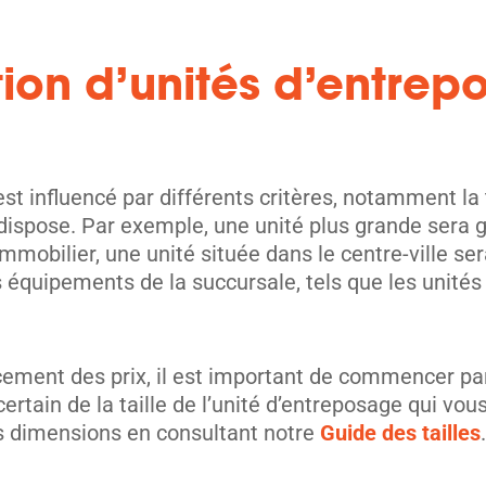
tion d’unités d’entrep
unités
st influencé par différents critères, notamment la 
dispose. Par exemple, une unité plus grande sera 
l’immobilier, une unité située dans le centre-ville
s équipements de la succursale, tels que les unité
ment des prix, il est important de commencer par d
unités
ertain de la taille de l’unité d’entreposage qui vo
s dimensions en consultant notre
Guide des tailles
.