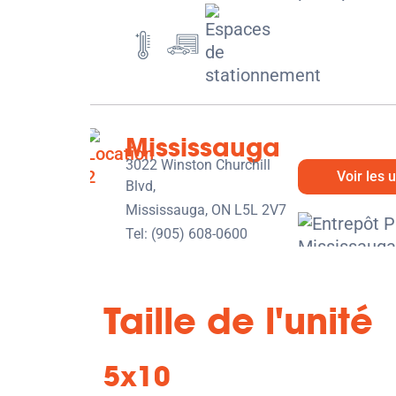
Mississauga
3022 Winston Churchill
Voir les 
Blvd,
Mississauga, ON L5L 2V7
Tel:
(905) 608-0600
Directions
5' x 5' from $112/month
Taille de l'unité
5x10