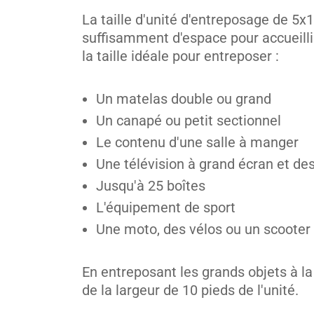
Mississauga
La taille d'unité d'entreposage de 5x
2330 S Sheridan Way,
suffisamment d'espace pour accueillir
Voir les 
Mississauga, ON L5J 2M4
la taille idéale pour entreposer :
Tel:
(905) 823-4550
Un matelas double ou grand
Directions
Un canapé ou petit sectionnel
5' x 5' from $119/month
Le contenu d'une salle à manger
Une télévision à grand écran et de
Jusqu'à 25 boîtes
L'équipement de sport
Mississauga
Une moto, des vélos ou un scooter
1740 Argentia Rd,
Voir les 
Mississauga, ON L5N 3K3
En entreposant les grands objets à la
Tel:
(289) 569-2078
de la largeur de 10 pieds de l'unité.
Directions