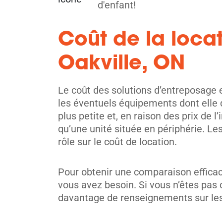
d'enfant!
Hamilton
175 Hess St N,
Coût de la loca
Voir les 
Hamilton, ON L8R 2T1
Tel:
(905) 523-4377
Oakville, ON
Directions
Le coût des solutions d’entreposage e
5' x 5' from $79/month
les éventuels équipements dont elle 
plus petite et, en raison des prix de 
qu’une unité située en périphérie. Le
rôle sur le coût de location.
Etobicoke
Pour obtenir une comparaison efficace
36 Queen Elizabeth Blvd,
Voir les 
vous avez besoin. Si vous n’êtes pas c
Etobicoke, ON M8Z 1L8
davantage de renseignements sur le
Tel:
(416) 255-7936