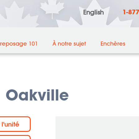
1-87
English
treposage 101
À notre sujet
Enchères
 Oakville
 l'unité