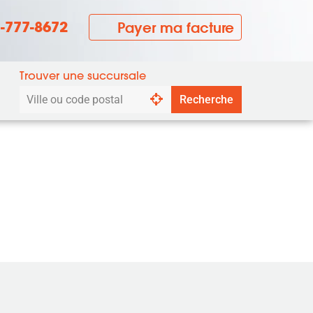
7-777-8672
Payer ma facture
Trouver une succursale
Rechercher
Recherche
par
ville
ou
code
postal