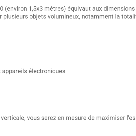
10 (environ 1,5x3 mètres) équivaut aux dimensions d
 plusieurs objets volumineux, notamment la totalité
unités
s appareils électroniques
unités
 verticale, vous serez en mesure de maximiser l'es