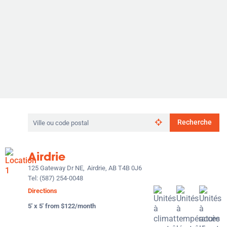
Rechercher
Recherche
par
ville
ou
Airdrie
code
postal
125 Gateway Dr NE,
Airdrie, AB T4B 0J6
Tel:
(587) 254-0048
Directions
5' x 5' from $122/month