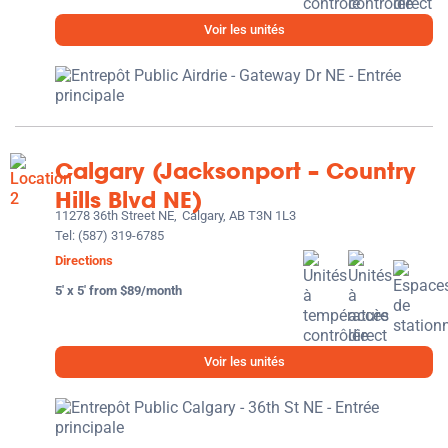
Voir les unités
Calgary (Jacksonport – Country
Hills Blvd NE)
11278 36th Street NE,
Calgary, AB T3N 1L3
Tel:
(587) 319-6785
Directions
5' x 5' from $89/month
Voir les unités