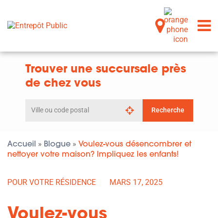
Trouver une succursale près
de chez vous
Rechercher
Recherche
par
ville
ou
code
Accueil
Blogue
Voulez-vous désencombrer et
»
»
postal
nettoyer votre maison? Impliquez les enfants!
POUR VOTRE RÉSIDENCE
MARS 17, 2025
Voulez-vous