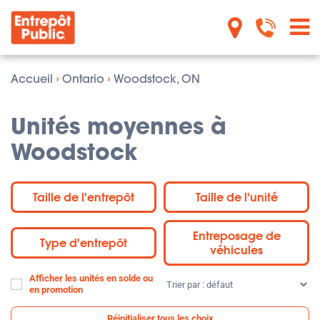
Accueil
›
Ontario
›
Woodstock, ON
Unités moyennes à
Woodstock
Taille de l'entrepôt
Taille de l'unité
Entreposage de
Type d'entrepôt
véhicules
Afficher les unités en solde ou
Trier
en promotion
par
:
Réinitialiser tous les choix