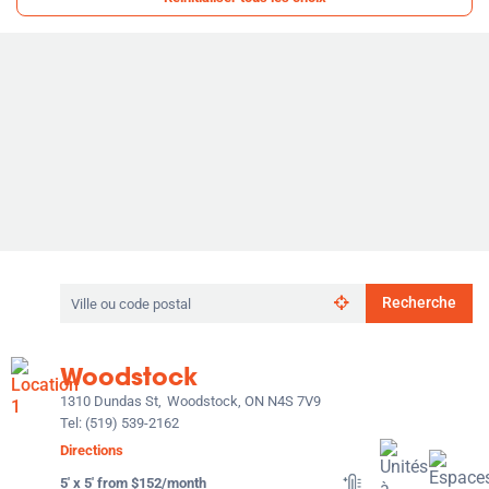
Rechercher
Recherche
par
ville
ou
Woodstock
code
postal
1310 Dundas St,
Woodstock, ON N4S 7V9
Tel:
(519) 539-2162
Directions
5' x 5' from $152/month