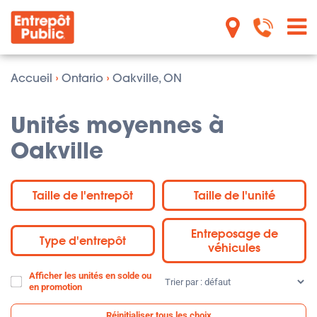
Accueil
›
Ontario
›
Oakville, ON
Unités moyennes à
Oakville
Taille de l'entrepôt
Taille de l'unité
Entreposage de
Type d'entrepôt
véhicules
Afficher les unités en solde ou
Trier
en promotion
par
:
Réinitialiser tous les choix