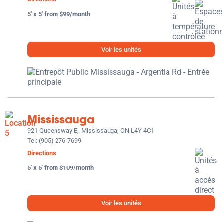
5' x 5' from $99/month
Voir les unités
Mississauga
921 Queensway E,
Mississauga, ON L4Y 4C1
Tel:
(905) 276-7699
Directions
5' x 5' from $109/month
Voir les unités