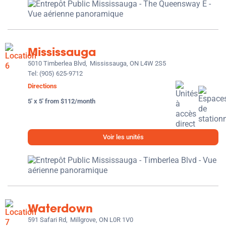
Mississauga
5010 Timberlea Blvd,
Mississauga, ON L4W 2S5
Tel:
(905) 625-9712
Directions
5' x 5' from $112/month
Voir les unités
Waterdown
591 Safari Rd,
Millgrove, ON L0R 1V0