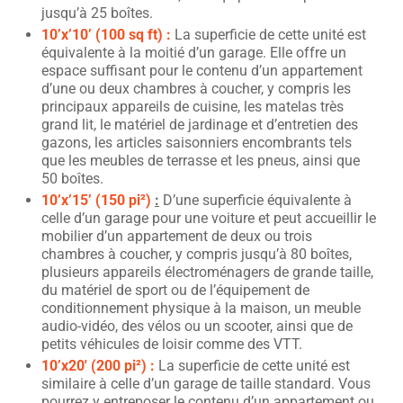
jusqu’à 25 boîtes.
10’x’10’ (100 sq ft) :
La superficie de cette unité est
équivalente à la moitié d’un garage. Elle offre un
espace suffisant pour le contenu d’un appartement
d’une ou deux chambres à coucher, y compris les
principaux appareils de cuisine, les matelas très
grand lit, le matériel de jardinage et d’entretien des
gazons, les articles saisonniers encombrants tels
que les meubles de terrasse et les pneus, ainsi que
50 boîtes.
10’x’15’ (150 pi²)
:
D’une superficie équivalente à
celle d’un garage pour une voiture et peut accueillir le
mobilier d’un appartement de deux ou trois
chambres à coucher, y compris jusqu’à 80 boîtes,
plusieurs appareils électroménagers de grande taille,
du matériel de sport ou de l’équipement de
conditionnement physique à la maison, un meuble
audio-vidéo, des vélos ou un scooter, ainsi que de
petits véhicules de loisir comme des VTT.
10’x20′ (200 pi²) :
La superficie de cette unité est
similaire à celle d’un garage de taille standard. Vous
pourrez y entreposer le contenu d’un appartement ou