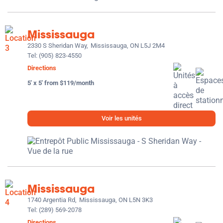
Mississauga
2330 S Sheridan Way,
Mississauga, ON L5J 2M4
Tel:
(905) 823-4550
Directions
5' x 5' from $119/month
Voir les unités
Mississauga
1740 Argentia Rd,
Mississauga, ON L5N 3K3
Tel:
(289) 569-2078
Directions