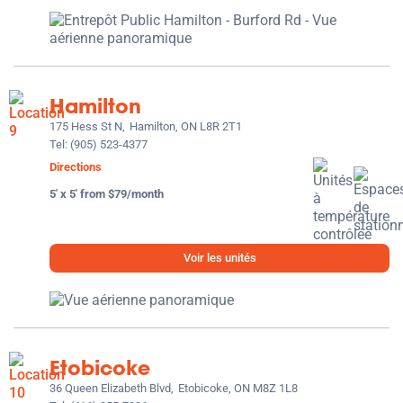
Hamilton
175 Hess St N,
Hamilton, ON L8R 2T1
Tel:
(905) 523-4377
Directions
5' x 5' from $79/month
Voir les unités
Etobicoke
36 Queen Elizabeth Blvd,
Etobicoke, ON M8Z 1L8