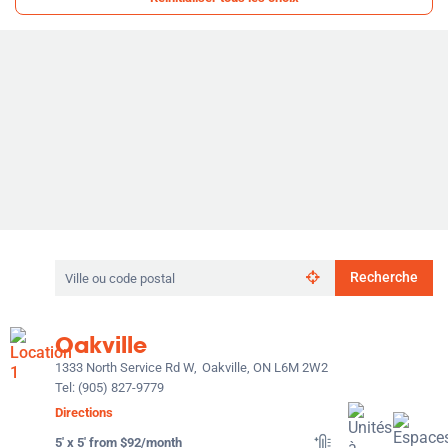
Rechercher
Recherche
par
ville
ou
Oakville
code
postal
1333 North Service Rd W,
Oakville, ON L6M 2W2
Tel:
(905) 827-9779
Directions
5' x 5' from $92/month